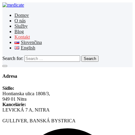
Domov
O nás
Služby
Blog
Kontakt
Slovenčina
English
Search for:
Search
Adresa
Sídlo:
Hontianska ulica 1808/3,
949 01 Nitra
Kancelárie:
LEVICKÁ 7 A, NITRA
GULLIVER, BANSKÁ BYSTRICA